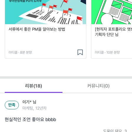
서류에서 좋은 PM을 알아보는 방법
[현직자 포트폴리오 엿
기획자 단단 님
아티클 · 8분 분량
아티클 · 10분 분량
리뷰(
18
)
커뮤니티(
0
)
이기*
님
만족
마케팅, 12년차
현실적인 조언 좋아요 bbbb
도움이 돼요
3