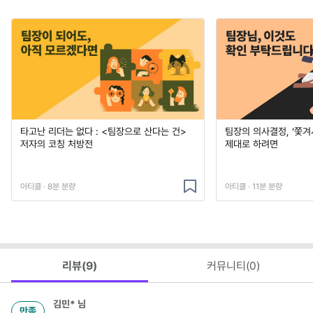
타고난 리더는 없다 : <팀장으로 산다는 건>
팀장의 의사결정, ‘쫓겨서
저자의 코칭 처방전
제대로 하려면
아티클 · 8분 분량
아티클 · 11분 분량
리뷰(
9
)
커뮤니티(
0
)
김민*
님
만족