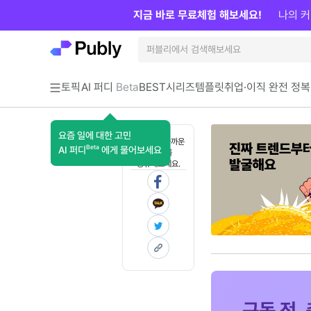
지금 바로 무료체험 해보세요!
나의 커
토픽
AI 퍼디
Beta
BEST
시리즈
템플릿
취업·이직 완전 정복
요즘 일에 대한 고민
혼자 보기 아까운
Beta
AI 퍼디
에게 물어보세요
콘텐츠를
공유해보세요.