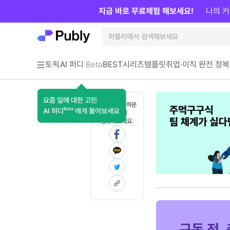
지금 바로 무료체험 해보세요!
나의 커
토픽
AI 퍼디
Beta
BEST
시리즈
템플릿
취업·이직 완전 정복
요즘 일에 대한 고민
혼자 보기 아까운
Beta
AI 퍼디
에게 물어보세요
콘텐츠를
공유해보세요.