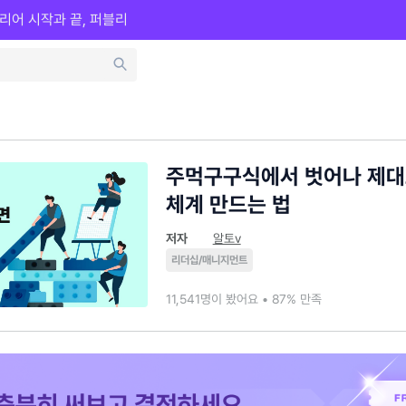
리어 시작과 끝, 퍼블리
주먹구구식에서 벗어나 제대로
체계 만드는 법
저자
알토v
리더십/매니지먼트
11,541명이 봤어요 • 87% 만족