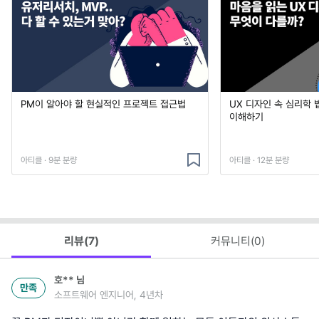
PM이 알아야 할 현실적인 프로젝트 접근법
UX 디자인 속 심리학 
이해하기
아티클 · 9분 분량
아티클 · 12분 분량
리뷰(
7
)
커뮤니티(
0
)
호**
님
만족
소프트웨어 엔지니어, 4년차