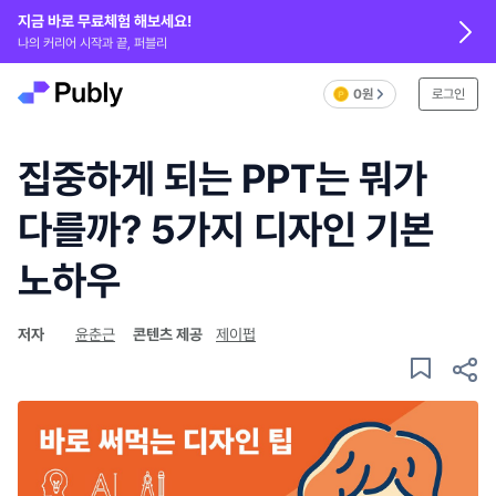
지금 바로 무료체험 해보세요!
나의 커리어 시작과 끝, 퍼블리
0원
로그인
집중하게 되는 PPT는 뭐가
다를까? 5가지 디자인 기본
노하우
저자
윤춘근
콘텐츠 제공
제이펍