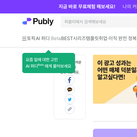
지금 바로 무료체험 해보세요!
나의 커
토픽
AI 퍼디
Beta
BEST
시리즈
템플릿
취업·이직 완전 정복
요즘 일에 대한 고민
혼자 보기 아까운
Beta
AI 퍼디
에게 물어보세요
콘텐츠를
공유해보세요.