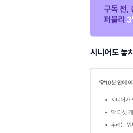
시니어도 놓치
💡10분 안에 
시니어가 되
딱 다섯 
우리는 뭐