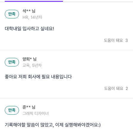
석**
님
만족
HR, 14년차
대학내일 입사하고 싶네요!
도움이 돼요
3
양희*
님
만족
교육, 5년차
좋아요 저희 회사에 필요 내용입니다
도움이 돼요
2
준**
님
만족
그래픽 디자이너
기록해야할 말씀이 많았고, 이제 실행해봐야겠어요:)