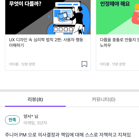
UX 디자인 속 심리학 법칙 2편: 사용자 행동
다름을 충돌로 만들지 
이해하기
노하우
아티클 · 12분 분량
아티클 · 11분 분량
리뷰(
8
)
커뮤니티(
0
)
양서*
님
만족
마케팅, 5년차
주니어 PM 으로 의사결정과 책임에 대해 스스로 자책하고 지쳐있