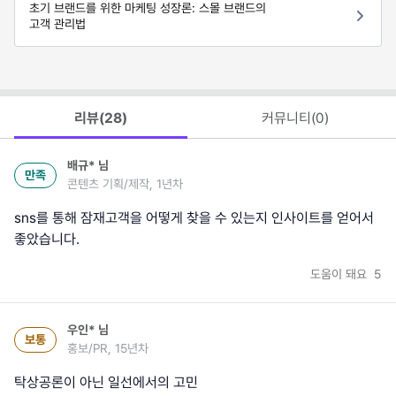
초기 브랜드를 위한 마케팅 성장론: 스몰 브랜드의
고객 관리법
리뷰(
28
)
커뮤니티(
0
)
배규*
님
만족
콘텐츠 기획/제작, 1년차
sns를 통해 잠재고객을 어떻게 찾을 수 있는지 인사이트를 얻어서
좋았습니다.
도움이 돼요
5
우인*
님
보통
홍보/PR, 15년차
탁상공론이 아닌 일선에서의 고민