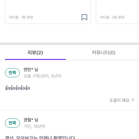
아티클 · 1분 분량
아티클 · 2분 분량
리뷰(
2
)
커뮤니티(
0
)
연민*
님
만족
상품 기획/관리, 9년차
👍👍👍👍👍
도움이 돼요
1
권철*
님
만족
기타, 15년차
결산, 모아보기는 언제나 환영입니다.