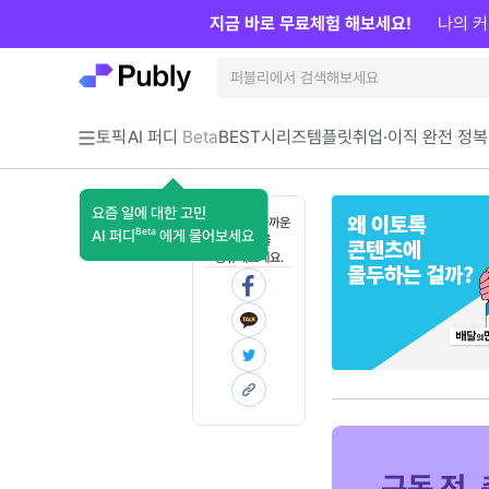
지금 바로 무료체험 해보세요!
나의 커
토픽
AI 퍼디
Beta
BEST
시리즈
템플릿
취업·이직 완전 정복
요즘 일에 대한 고민
혼자 보기 아까운
Beta
AI 퍼디
에게 물어보세요
콘텐츠를
공유해보세요.