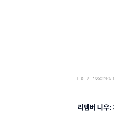
©리멤버/ ©오늘의집/
리멤버 나우: