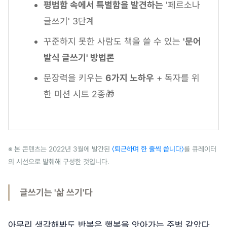
평범함 속에서 특별함을 발견하는
'페르소나
글쓰기' 3단계
꾸준하지 못한 사람도 책을 쓸 수 있는
'문어
발식 글쓰기' 방법론
문장력을 키우는
6가지 노하우
+ 독자를 위
한 미션 시트 2종🎁
※ 본 콘텐츠는 2022년 3월에 발간된
〈퇴근하며 한 줄씩 씁니다〉
를 큐레이터
의 시선으로 발췌해 구성한 것입니다.
글쓰기는 '삶 쓰기'다
아무리 생각해봐도 반복은 행복을 앗아가는 주범 같았다.