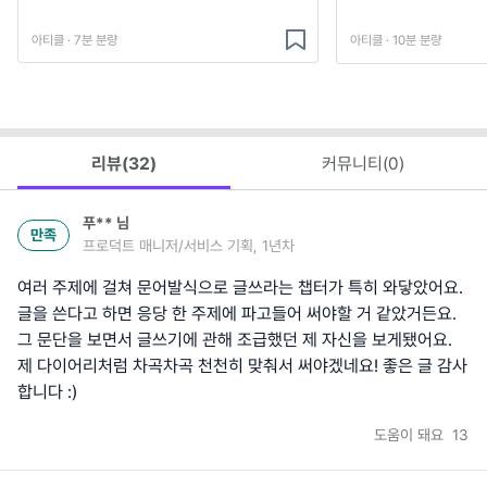
아티클 · 7분 분량
아티클 · 10분 분량
리뷰(
32
)
커뮤니티(
0
)
푸**
님
만족
프로덕트 매니저/서비스 기획, 1년차
여러 주제에 걸쳐 문어발식으로 글쓰라는 챕터가 특히 와닿았어요.
글을 쓴다고 하면 응당 한 주제에 파고들어 써야할 거 같았거든요.
그 문단을 보면서 글쓰기에 관해 조급했던 제 자신을 보게됐어요.
제 다이어리처럼 차곡차곡 천천히 맞춰서 써야겠네요! 좋은 글 감사
합니다 :)
도움이 돼요
13