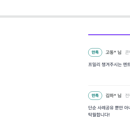
고동*
님
콘
만족
프밀리 챙겨주시는 멘트
김하*
님
전
만족
단순 사례공유 뿐만 아
탁월합니다!