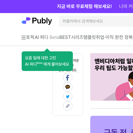
지금 바로 무료체험 해보세요!
나의 커
토픽
AI 퍼디
Beta
BEST
시리즈
템플릿
취업·이직 완전 정복
요즘 일에 대한 고민
혼자 보기 아까운
Beta
AI 퍼디
에게 물어보세요
콘텐츠를
공유해보세요.