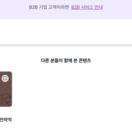
B2B 기업 고객이라면
B2B 서비스 안내
다른 분들이 함께 본 콘텐츠
리더십/매니지먼트
리더십/매니지먼트
 팀장이 말하는
팀원이 알아서 일하길 바란다면?
팀원이 알아서
로 만드는
작게 시도해보는 13가지 방법
작게 시도해보는
전기)
(기본편)
(심화편)