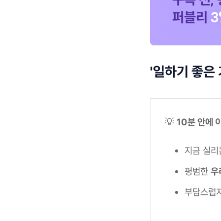
'일하기 좋은
💡
10분 안에 
지금 실리
평범한
우
부담스럽지