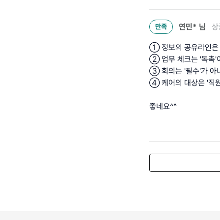
연민*
님
상
만족
① 정보의 공유라인은 '
② 업무 체크는 '독촉'이
③ 회의는 '필수'가 아니
④ 케어의 대상은 '직원
좋네요^^