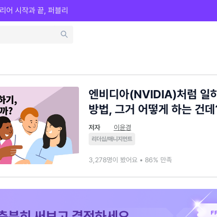
리어 시작과 끝, 퍼블리
엔비디아(NVIDIA)처럼 일
방법, 그거 어떻게 하는 건데
저자
이윤경
리더십/매니지먼트
3,278명이 봤어요 • 86% 만족