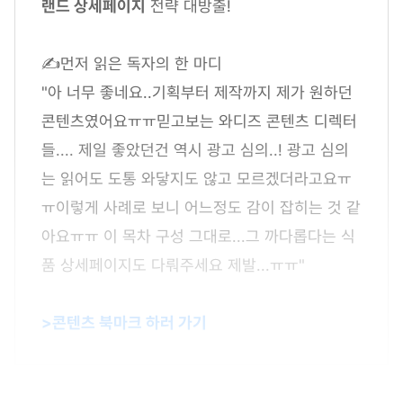
랜드 상세페이지
전략 대방출!
✍먼저 읽은 독자의 한 마디
"아 너무 좋네요..기획부터 제작까지 제가 원하던
콘텐츠였어요ㅠㅠ믿고보는 와디즈 콘텐츠 디렉터
들.... 제일 좋았던건 역시 광고 심의..! 광고 심의
는 읽어도 도통 와닿지도 않고 모르겠더라고요ㅠ
ㅠ이렇게 사례로 보니 어느정도 감이 잡히는 것 같
아요ㅠㅠ 이 목차 구성 그대로...그 까다롭다는 식
품 상세페이지도 다뤄주세요 제발...ㅠㅠ"
>콘텐츠 북마크 하러 가기