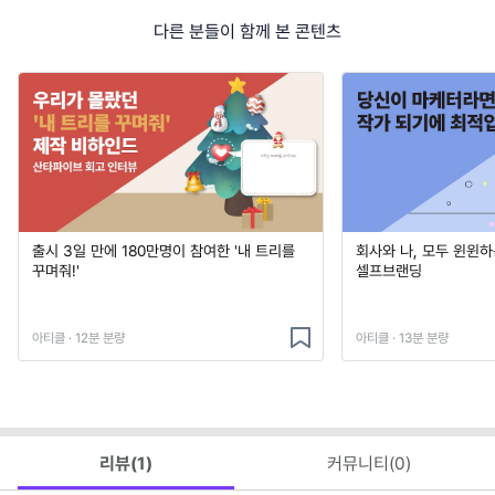
다른 분들이 함께 본 콘텐츠
출시 3일 만에 180만명이 참여한 '내 트리를
회사와 나, 모두 윈윈
꾸며줘!'
셀프브랜딩
아티클 · 12분 분량
아티클 · 13분 분량
리뷰(
1
)
커뮤니티(
0
)