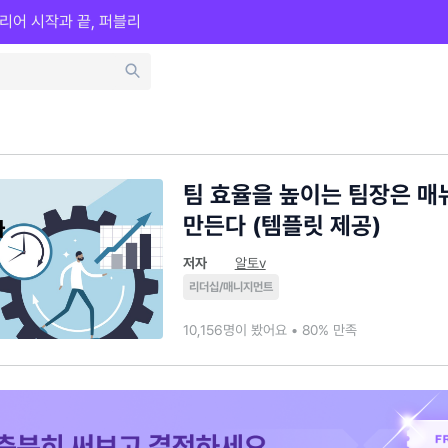
리어 시작과 끝, 퍼블리
팀 효율을 높이는 팀장은 매뉴
만든다 (템플릿 제공)
저자
알토v
리더십/매니지먼트
10,156명이 봤어요 • 80% 만족