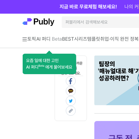
지금 바로 무료체험 해보세요!
나의 커
토픽
AI 퍼디
Beta
BEST
시리즈
템플릿
취업·이직 완전 정복
요즘 일에 대한 고민
혼자 보기 아까운
Beta
AI 퍼디
에게 물어보세요
콘텐츠를
공유해보세요.