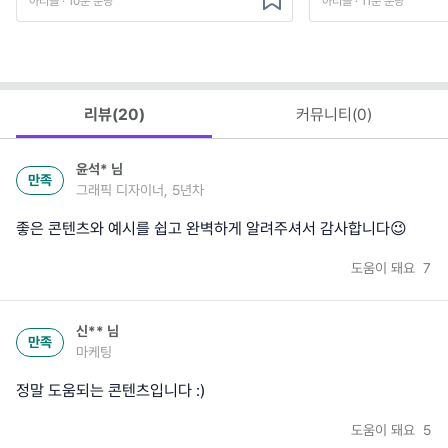
아티클 · 10분 분량
아티클 · 11분 분량
리뷰(
20
)
커뮤니티(
0
)
윤석*
님
만족
그래픽 디자이너, 5년차
좋은 콘텐츠와 예시를 쉽고 완벽하게 알려주셔서 감사합니다😉
도움이 돼요
7
신**
님
만족
마케팅
정말 도움되는 콘텐츠입니다 :)
도움이 돼요
5