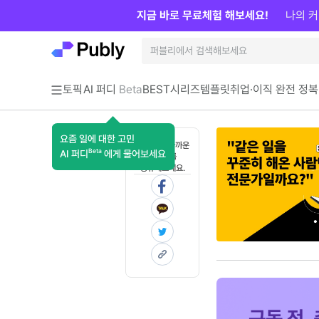
지금 바로 무료체험 해보세요!
나의 커
토픽
AI 퍼디
Beta
BEST
시리즈
템플릿
취업·이직 완전 정복
요즘 일에 대한 고민
혼자 보기 아까운
Beta
AI 퍼디
에게 물어보세요
콘텐츠를
공유해보세요.