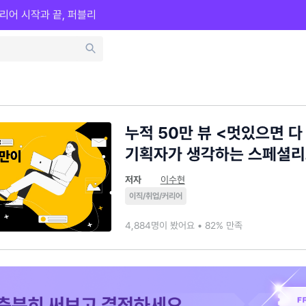
리어 시작과 끝, 퍼블리
누적 50만 뷰 <멋있으면 다
기획자가 생각하는 스페셜리
저자
이수현
이직/취업/커리어
4,884명이 봤어요 • 82% 만족