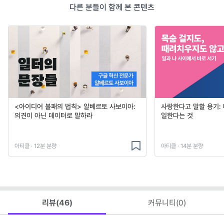
다른 분들이 함께 본 콘텐츠
<아이디어 불패의 법칙> 알베르토 사보이아:
사랑한다고 말할 용기:
의견이 아닌 데이터로 말하라
일한다는 것
아티클 · 12분 분량
아티클 · 14분 분량
리뷰(
46
)
커뮤니티(
0
)