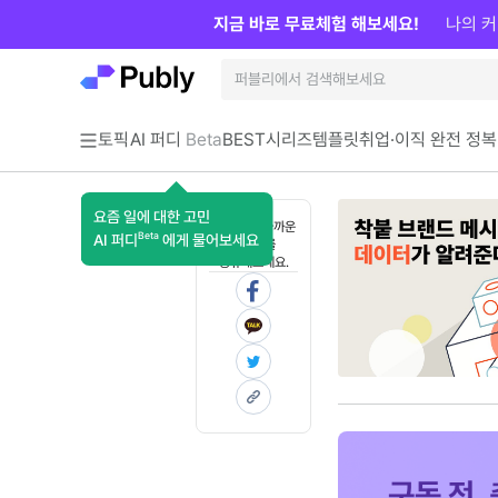
지금 바로 무료체험 해보세요!
나의 커
토픽
AI 퍼디
Beta
BEST
시리즈
템플릿
취업·이직 완전 정복
요즘 일에 대한 고민
혼자 보기 아까운
Beta
AI 퍼디
에게 물어보세요
콘텐츠를
공유해보세요.