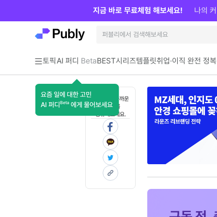
지금 바로 무료체험 해보세요!
나의 커
토픽
AI 퍼디
Beta
BEST
시리즈
템플릿
취업·이직 완전 정복
요즘 일에 대한 고민
혼자 보기 아까운
Beta
AI 퍼디
에게 물어보세요
콘텐츠를
공유해보세요.