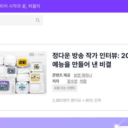
리어 시작과 끝, 퍼블리
정다운 방송 작가 인터뷰: 2
예능을 만들어 낸 비결
콘텐츠 제공
보면 뭐하니
저자
장수연
허항
요즘 뜨는 브랜드
2,883명이 봤어요 • 80% 만족