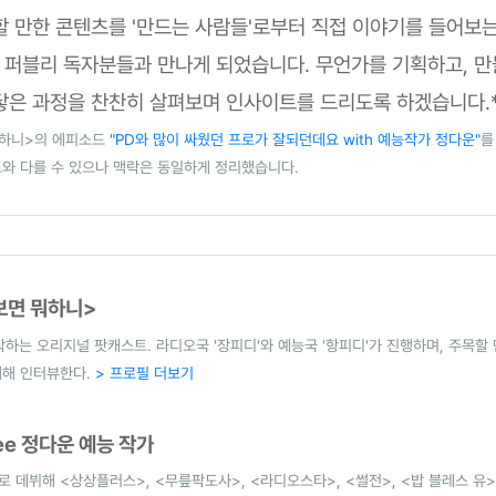
할 만한 콘텐츠를 '만드는 사람들'로부터 직접 이야기를 들어보
 퍼블리 독자분들과 만나게 되었습니다. 무언가를 기획하고, 만
닿은 과정을 찬찬히 살펴보며 인사이트를 드리도록 하겠습니다.
뭐하니>의 에피소드
"PD와 많이 싸웠던 프로가 잘되던데요 with 예능작가 정다운"
를
와 다를 수 있으나 맥락은 동일하게 정리했습니다.
보면 뭐하니>
하는 오리지널 팟캐스트. 라디오국 '장피디'와 예능국 '항피디'가 진행하며, 주목할
대해 인터뷰한다.
> 프로필 더보기
wee 정다운 예능 작가
로 데뷔해 <상상플러스>, <무릎팍도사>, <라디오스타>, <썰전>, <밥 블레스 유>