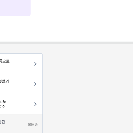
카톡으로
"첫발의
세리도
까?
간판
보는 중