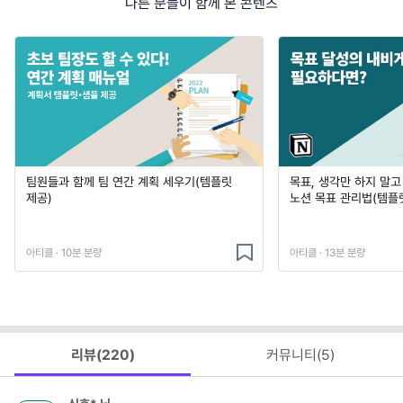
다른 분들이 함께 본 콘텐츠
팀원들과 함께 팀 연간 계획 세우기(템플릿
목표, 생각만 하지 말
제공)
노션 목표 관리법(템플
아티클 · 10분 분량
아티클 · 13분 분량
리뷰(
220
)
커뮤니티(
5
)