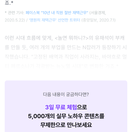
죠.*
* 관련 기사:
페이스북 "10년 내 직원 절반 재택근무"
(서울경제,
2020.5.22) /
'영원히 재택근무' 선언한 트위터
(중앙일보, 2020.7.1)
이런 시대 흐름에 맞게, <놀면 뭐하니?>의 유재석이 부캐
를 만들 듯, 여러 개의 부업을 만드는 N잡러가 등장하기 시
작했습니다. "고정된 배역과 직업이 사라지는, 바야흐로 멀
티 페르소나가 각광받는 뉴노멀 시대"로 변화한 거죠.*
다음 내용이 궁금하다면?
3
일 무료 체험
으로
5,000개의 실무 노하우 콘텐츠를
무제한으로 만나보세요