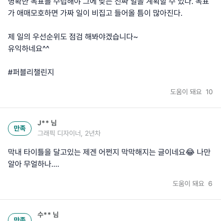
명확한 목표를 수립해야 그에 맞는 진짜 일을 계획할 수 있다. 목표
가 애매모호하면 가짜 일이 비집고 들어올 틈이 많아진다.
제 일의 우선순위도 점검 해봐야겠습니다~
유익하네요^^
#퍼블리챌린지
도움이 돼요
10
J**
님
만족
그래픽 디자이너, 2년차
막내 타이틀을 달고있는 제겐 어쩐지 막막해지는 글이네요😂 나만
알아 무얼하나....
도움이 돼요
6
수**
님
만족