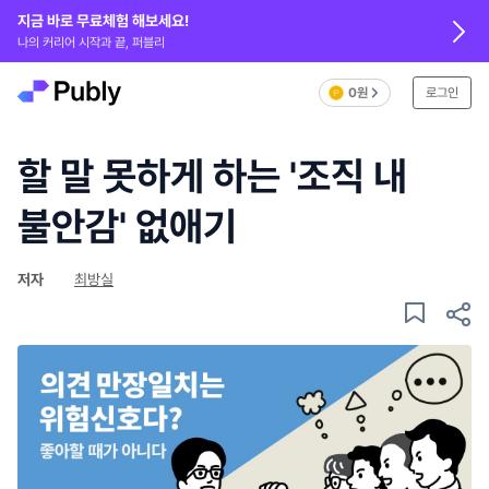
지금 바로 무료체험 해보세요!
나의 커리어 시작과 끝, 퍼블리
0원
로그인
할 말 못하게 하는 '조직 내
불안감' 없애기
저자
최방실