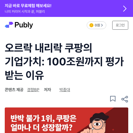
지금 바로 무료체험 해보세요!
나의 커리어 시작과 끝, 퍼블리
0원
로그인
오르락 내리락 쿠팡의
기업가치: 100조원까지 평가
받는 이유
콘텐츠 제공
경향BP
저자
박종대