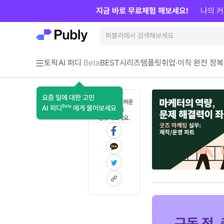
지금 바로 무료체험 해보세요!
나의 커
토픽
AI 퍼디
Beta
BEST
시리즈
템플릿
취업·이직 완전 정복
요즘 일에 대한 고민
혼자 보기 아까운
Beta
AI 퍼디
에게 물어보세요
콘텐츠를
공유해보세요.