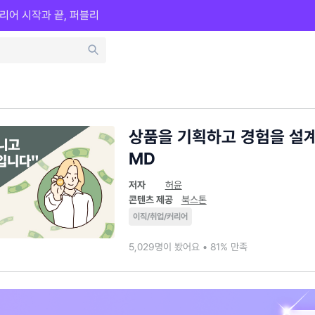
리어 시작과 끝, 퍼블리
상품을 기획하고 경험을 설계
MD
저자
허윤
콘텐츠 제공
북스톤
이직/취업/커리어
5,029명이 봤어요 • 81% 만족