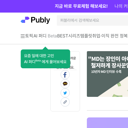
지금 바로 무료체험 해보세요!
나의 커
토픽
AI 퍼디
Beta
BEST
시리즈
템플릿
취업·이직 완전 정복
요즘 일에 대한 고민
혼자 보기 아까운
Beta
AI 퍼디
에게 물어보세요
콘텐츠를
공유해보세요.