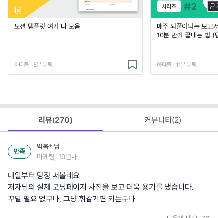
노션 템플릿 여기 다 모음
매주 되풀이되는 보고서 
10분 만에 끝내는 법 (
아티클 · 5분 분량
아티클 · 11분 분량
리뷰(
270
)
커뮤니티(
2
)
박옥*
님
만족
마케팅, 10년차
내일부터 당장 써볼래요
저자님의 실제 모닝페이지 사진을 보고 더욱 용기를 냈습니다.
꾸밀 필요 없구나, 그냥 휘갈기면 되는구나
도움이 돼요
76