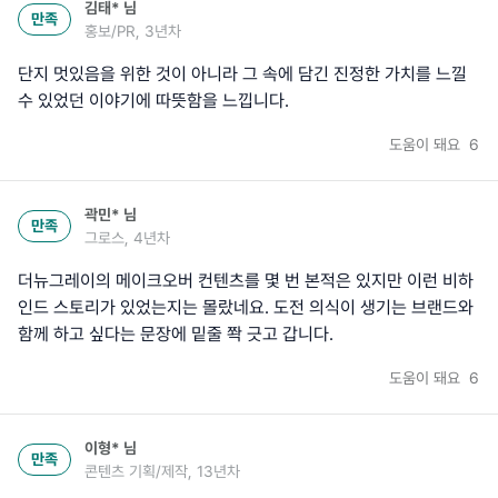
김태*
님
만족
홍보/PR, 3년차
단지 멋있음을 위한 것이 아니라 그 속에 담긴 진정한 가치를 느낄
수 있었던 이야기에 따뜻함을 느낍니다.
도움이 돼요
6
곽민*
님
만족
그로스, 4년차
더뉴그레이의 메이크오버 컨텐츠를 몇 번 본적은 있지만 이런 비하
인드 스토리가 있었는지는 몰랐네요. 도전 의식이 생기는 브랜드와
함께 하고 싶다는 문장에 밑줄 쫙 긋고 갑니다.
도움이 돼요
6
이형*
님
만족
콘텐츠 기획/제작, 13년차