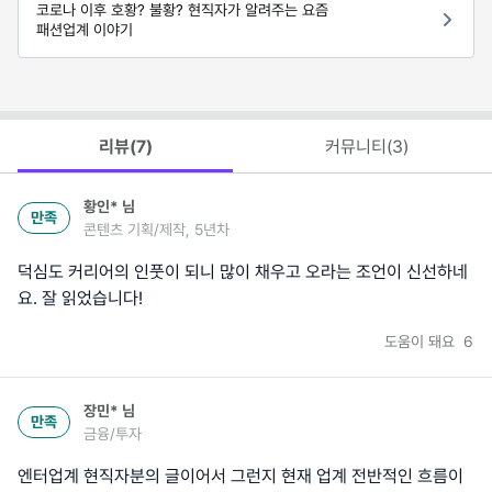
코로나 이후 호황? 불황? 현직자가 알려주는 요즘
패션업계 이야기
리뷰(
7
)
커뮤니티(
3
)
황인*
님
만족
콘텐츠 기획/제작, 5년차
덕심도 커리어의 인풋이 되니 많이 채우고 오라는 조언이 신선하네
요. 잘 읽었습니다!
도움이 돼요
6
장민*
님
만족
금융/투자
엔터업계 현직자분의 글이어서 그런지 현재 업계 전반적인 흐름이