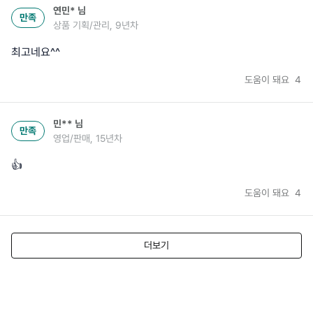
연민*
님
만족
상품 기획/관리, 9년차
최고네요^^
도움이 돼요
4
민**
님
만족
영업/판매, 15년차
👍
도움이 돼요
4
더보기