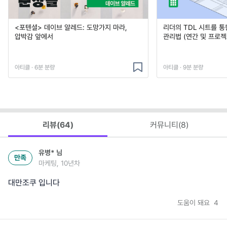
<포텐셜> 데이브 알레드: 도망가지 마라,
리더의 TDL 시트를 통
압박감 앞에서
관리법 (연간 및 프로젝
아티클 · 6분 분량
아티클 · 9분 분량
리뷰(
64
)
커뮤니티(
8
)
유병*
님
만족
마케팅, 10년차
대만조쿠 입니다
도움이 돼요
4