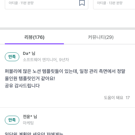
아티클 · 11분 분량
아티클 · 13분 분량
리뷰(
176
)
커뮤니티(
29
)
Da*
님
만족
소프트웨어 엔지니어, 9년차
퍼블리에 많은 노션 템플릿들이 있는데, 일정 관리 측면에서 정말
올인원 템플릿인거 같아요!
공유 감사드립니다
도움이 돼요
17
전윤*
님
만족
마케팅
일단위 계획만 세우던 저에게는