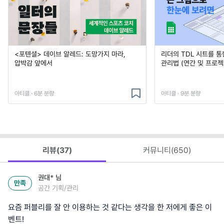
<포텐셜> 데이브 알레드: 도망가지 마라,
리더의 TDL 시트를 통
압박감 앞에서
관리법 (연간 및 프로젝
아티클 · 6분 분량
아티클 · 9분 분량
리뷰(
37
)
커뮤니티(
650
)
권대*
님
만족
공간 기획/관리
요즘 퍼블리를 잘 안 이용하는 것 같다는 생각을 한 저에게 좋은 이
벤트!