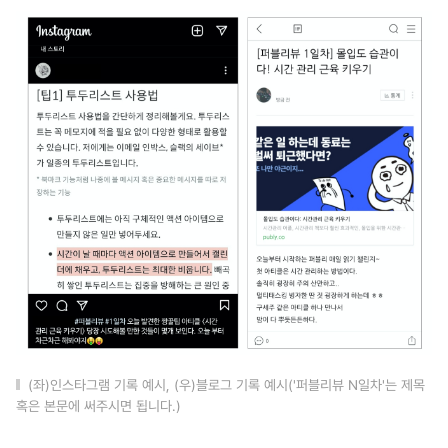
(좌)인스타그램 기록 예시, (우)블로그 기록 예시('퍼블리뷰 N일차'는 제목
혹은 본문에 써주시면 됩니다.)