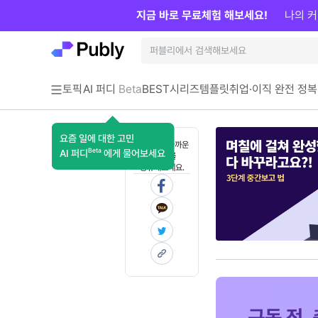
지금 바로 무료체험 해보세요!
나의 커
토픽
AI 퍼디
Beta
BEST
시리즈
템플릿
취업·이직 완전 정복
요즘 일에 대한 고민
혼자 보기 아까운
Beta
AI 퍼디
에게 물어보세요
콘텐츠를
공유해보세요.