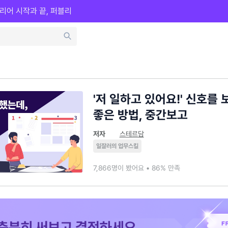
리어 시작과 끝, 퍼블리
'저 일하고 있어요!' 신호를
좋은 방법, 중간보고
저자
스테르담
일잘러의 업무스킬
7,866명이 봤어요 • 86% 만족