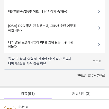
배달의민족VS쿠팡이츠, 배달 시장의 승자는?
[Q&A] D2C 좋은 건 알겠는데, 그래서 우린 어떻게
하면 돼요?
네가 알던 모텔예약앱이 아냐! 업계 판을 바꿔버린
야놀자
둘 다 '가격'과 '경험'에 진심인 편: 우리가 쿠팡과
보는 중
네이버쇼핑을 자꾸 찾는 이유
전체보기 (총
7
개 콘텐츠)
리뷰(
61
)
커뮤니티(
3
)
EU*
님