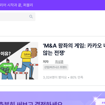
리어 시작과 끝, 퍼블리
'M&A 왕좌의 게임: 카카오
않는 전쟁'
저자
최성훈
산업/비즈니스 트렌드
3,024명이 봤어요 • 80% 만족