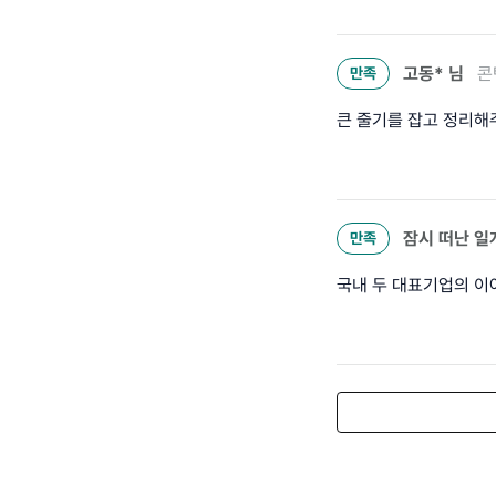
고동*
님
콘
만족
큰 줄기를 잡고 정리해
잠시 떠난 일
만족
국내 두 대표기업의 이