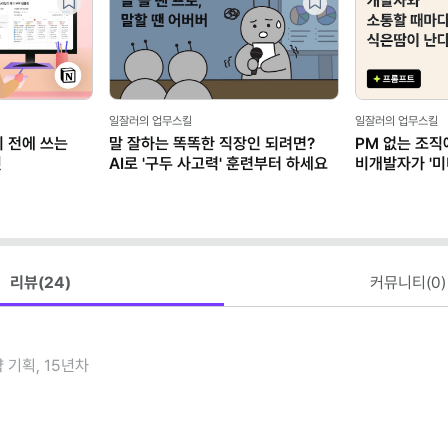
일잘러의 업무스킬
일잘러의 업무스킬
기 전에 쓰는
말 잘하는 똑똑한 직장인 되려면?
PM 없는 조직
릿
AI로 '구두 사고력' 훈련부터 하세요
비개발자가 '미
리뷰(
24
)
커뮤니티(
0
)
 기획, 15년차