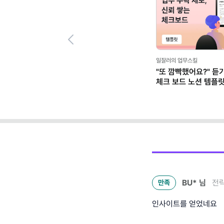
Previous
일잘러의 업무스킬
"또 깜빡했어요?" 듣
체크 보드 노션 템플
BU*
님
전략
만족
인사이트를 얻었네요