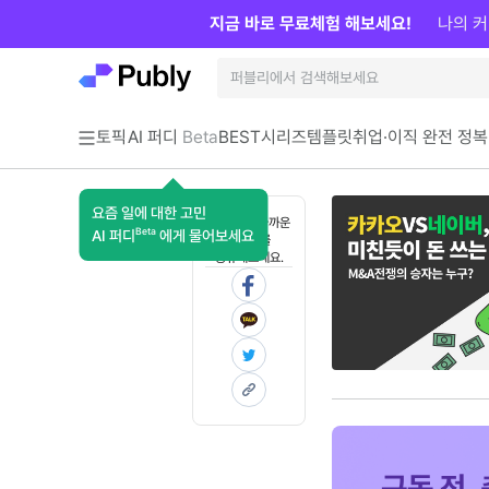
지금 바로 무료체험 해보세요!
나의 커
토픽
AI 퍼디
Beta
BEST
시리즈
템플릿
취업·이직 완전 정복
요즘 일에 대한 고민
혼자 보기 아까운
Beta
AI 퍼디
에게 물어보세요
콘텐츠를
공유해보세요.