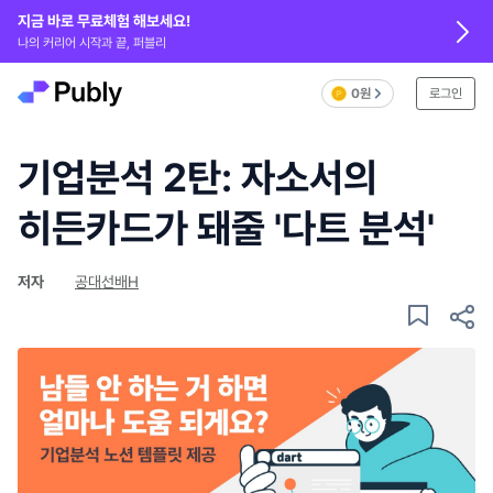
지금 바로 무료체험 해보세요!
나의 커리어 시작과 끝, 퍼블리
0원
로그인
기업분석 2탄: 자소서의
히든카드가 돼줄 '다트 분석'
저자
공대선배H