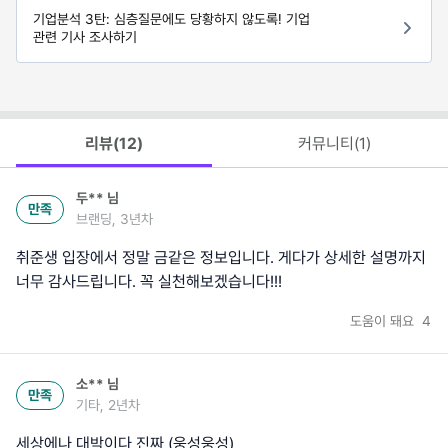
기업분석 3탄: 심층질문에도 당황하지 않도록! 기업
관련 기사 조사하기
리뷰(
12
)
커뮤니티(
1
)
두**
님
만족
브랜딩, 3년차
취준생 입장에서 정말 금같은 정보입니다. 게다가 상세한 설명까지
너무 감사드립니다. 꼭 실천해보겠습니다!!!
도움이 돼요
4
소**
님
만족
기타, 2년차
세상에나 대박이다 진짜 (웅성웅성)