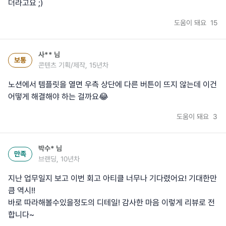
더라고요 ;)
도움이 돼요
15
사**
님
보통
콘텐츠 기획/제작, 15년차
노션에서 템플릿을 열면 우측 상단에 다른 버튼이 뜨지 않는데 이건
어떻게 해결해야 하는 걸까요😂
도움이 돼요
3
박수*
님
만족
브랜딩, 10년차
지난 업무일지 보고 이번 회고 아티클 너무나 기다렸어요! 기대한만
큼 역시!!
바로 따라해볼수있을정도의 디테일! 감사한 마음 이렇게 리뷰로 전
합니다~