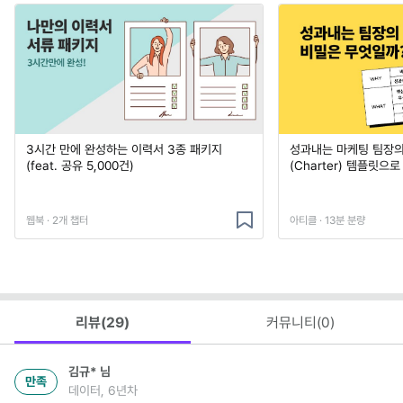
3시간 만에 완성하는 이력서 3종 패키지
성과내는 마케팅 팀장의
(feat. 공유 5,000건)
(Charter) 템플릿으
웹북 · 2개 챕터
아티클 · 13분 분량
리뷰(
29
)
커뮤니티(
0
)
김규*
님
만족
데이터, 6년차