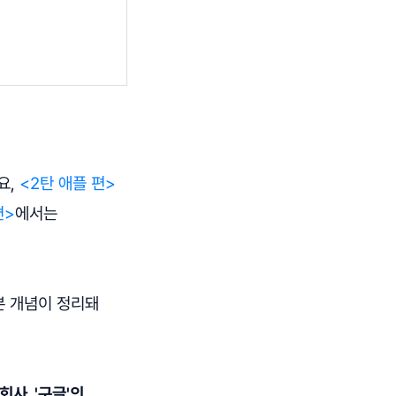
요,
<2탄 애플 편>
편>
에서는
본 개념이 정리돼
회사, '구글'의