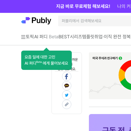
지금 바로 무료체험 해보세요!
나의 커
토픽
AI 퍼디
Beta
BEST
시리즈
템플릿
취업·이직 완전 정복
요즘 일에 대한 고민
혼자 보기 아까운
Beta
AI 퍼디
에게 물어보세요
콘텐츠를
공유해보세요.