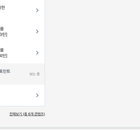
위한
보를
3탄]
보를
4탄]
 포인트
보는 중
전체보기 (총
6
개 콘텐츠)