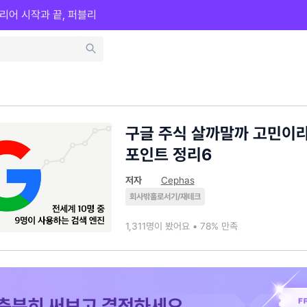
리어 시작과 끝, 퍼블리
구글 주식 살까말까 고민이라
포인트 정리6
저자
Cephas
회사밖홀로서기/재테크
1,311명이 봤어요 • 78% 만족