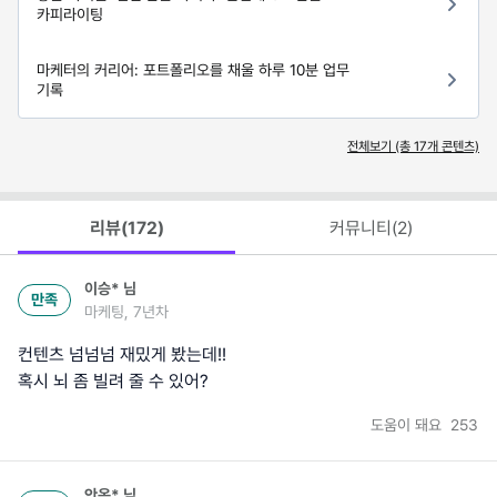
카피라이팅
마케터의 커리어: 포트폴리오를 채울 하루 10분 업무
기록
전체보기 (총
17
개 콘텐츠)
리뷰(
172
)
커뮤니티(
2
)
이승*
님
만족
마케팅, 7년차
컨텐츠 넘넘넘 재밌게 봤는데!!
혹시 뇌 좀 빌려 줄 수 있어?
도움이 돼요
253
안옥*
님