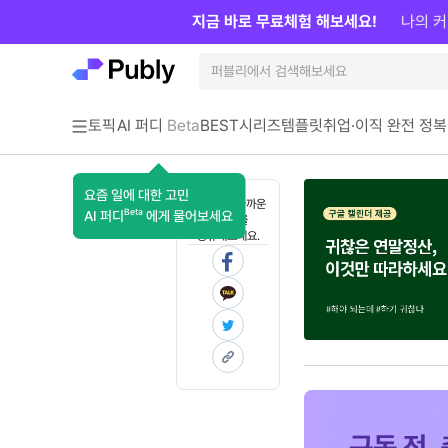
지금 바로 무료체험 해보세요!
나의 커
토픽
AI 퍼디
Beta
BEST
시리즈
템플릿
취업·이직 완전 정복
요즘 일에 대한 고민
혼자 보기 아까운
Beta
AI 퍼디
에게 물어보세요
콘텐츠를
공유해보세요.