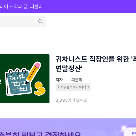
리어 시작과 끝, 퍼블리
귀차니스트 직장인을 위한 
연말정산'
저자
퍼블리
회사밖홀로서기/재테크
3,993명이 봤어요