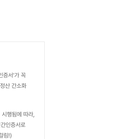
인증서'가 꼭
말정산 간소화
 시행됨에 따라,
 민간인증서로
걸림!)