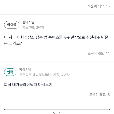
도움이 돼요
15
강나*
님
아쉬움
홍보/PR, 2년차
이 시국에 회식장소 잡는 법 콘텐츠를 푸쉬알람으로 추천해주실 줄
은.... 왜죠?
도움이 돼요
14
박강*
님
만족
프로덕트 매니저/서비스 기획, 4년차
회식 내가골라야될때 다시보기
도움이 돼요
8
더보기