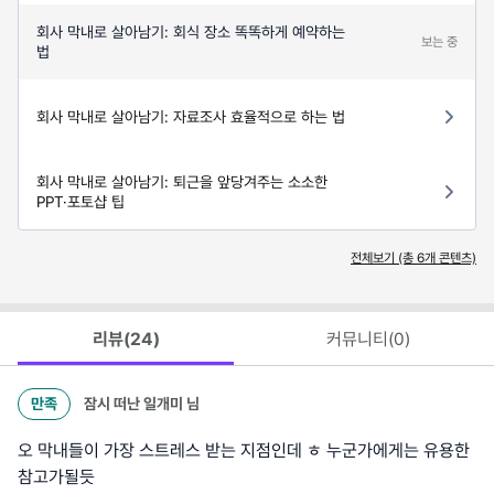
회사 막내로 살아남기: 회식 장소 똑똑하게 예약하는
보는 중
법
회사 막내로 살아남기: 자료조사 효율적으로 하는 법
회사 막내로 살아남기: 퇴근을 앞당겨주는 소소한
PPT·포토샵 팁
전체보기 (총
6
개 콘텐츠)
리뷰(
24
)
커뮤니티(
0
)
만족
잠시 떠난 일개미
님
오 막내들이 가장 스트레스 받는 지점인데 ㅎ 누군가에게는 유용한
참고가될듯