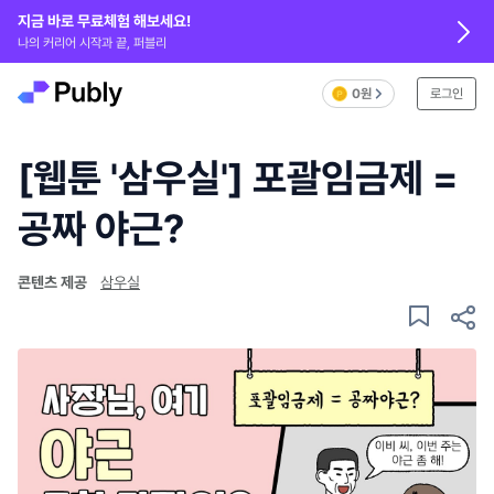
지금 바로 무료체험 해보세요!
나의 커리어 시작과 끝, 퍼블리
0원
로그인
[웹툰 '삼우실'] 포괄임금제 =
공짜 야근?
콘텐츠 제공
삼우실