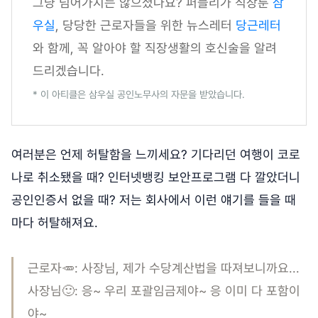
그냥 넘어가지는 않으셨나요? 퍼블리가 직장툰
삼
우실
, 당당한 근로자들을 위한 뉴스레터
당근레터
와 함께, 꼭 알아야 할 직장생활의 호신술을 알려
드리겠습니다.
* 이 아티클은 삼우실 공인노무사의 자문을 받았습니다.
여러분은 언제 허탈함을 느끼세요? 기다리던 여행이 코로
나로 취소됐을 때? 인터넷뱅킹 보안프로그램 다 깔았더니
공인인증서 없을 때? 저는 회사에서 이런 얘기를 들을 때
마다 허탈해져요.
근로자🥕: 사장님, 제가 수당계산법을 따져보니까요...
사장님🙂: 응~ 우리 포괄임금제야~ 응 이미 다 포함이
야~