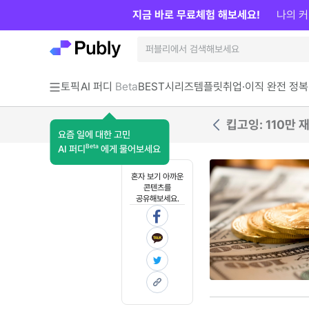
지금 바로 무료체험 해보세요!
나의 커
토픽
AI 퍼디
Beta
BEST
시리즈
템플릿
취업·이직 완전 정복
킵고잉: 110만
요즘 일에 대한 고민
Beta
AI 퍼디
에게 물어보세요
혼자 보기 아까운
콘텐츠를
공유해보세요.