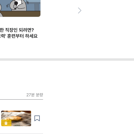
Next
한 직장인 되려면?
사고력' 훈련부터 하세요
27분
분량