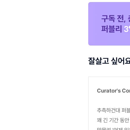
잘살고 싶어요
Curator's C
추측하건대 퍼블리
꽤 긴 기간 동
맞물려 '언제 