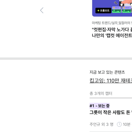
Previous
마케팅 트렌드/실무,일잘러의
"컷편집·자막 노가다 끝
나만의 '캡컷 에이전트' 
클로드)
지금 보고 있는 콘텐츠
킵고잉: 110만 재
총
3
개의 챕터
#1
- 보는 중
그릇이 작은 사람도 돈 
주언규 외 3 명
10분