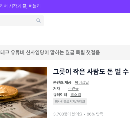
리어 시작과 끝, 퍼블리
 재테크 유튜버 신사임당이 말하는 월급 독립 첫걸음
그릇이 작은 사람도 돈 벌 수
콘텐츠 제공
북이십일
저자
주언규
큐레이터
박소리
회사밖홀로서기/재테크
3,708명이 봤어요 • 86% 만족