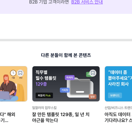
B2B 기업 고객이라면
B2B 서비스 안내
다른 분들이 함께 본 콘텐츠
일잘러의 업무스킬
산업/비즈니스 트렌
다" 해외
잘 만든 템플릿 129종, 일 년 치
아직도 데이터
존기
야근을 막는다
기다리나요? 
마케터가 AI로