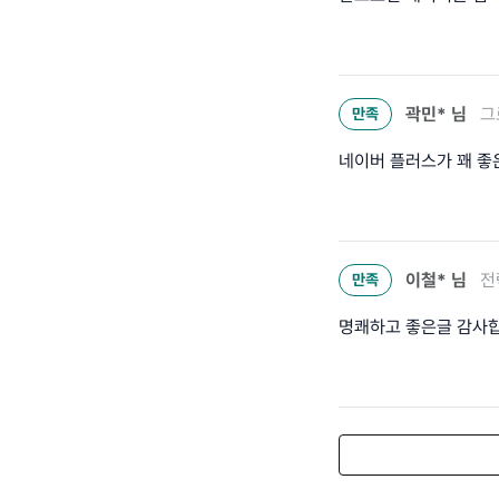
곽민*
님
그
만족
네이버 플러스가 꽤 좋
이철*
님
전
만족
명쾌하고 좋은글 감사