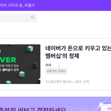
리어 시작과 끝, 퍼블리
네이버가 돈으로 키우고 있
멤버십'의 정체
저자
-
요즘 뜨는 브랜드
13,802명이 봤어요 • 82% 만족