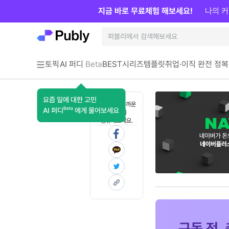
지금 바로 무료체험 해보세요!
나의 커
토픽
AI 퍼디
Beta
BEST
시리즈
템플릿
취업·이직 완전 정복
요즘 일에 대한 고민
혼자 보기 아까운
Beta
AI 퍼디
에게 물어보세요
콘텐츠를
공유해보세요.