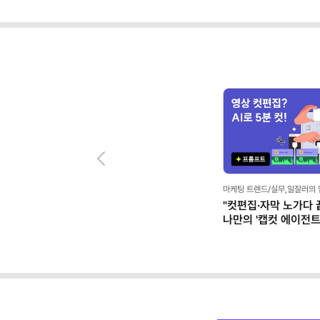
Previous
마케팅 트렌드/실무,일잘러의
"컷편집·자막 노가다 끝
나만의 '캡컷 에이전트' 
클로드)