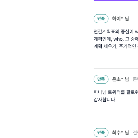
하이*
님
만족
연간계획표의 중심이 wh
계획인데, who, 그 중
계획 세우기, 주기적인 
윤소*
님
콘
만족
피나님 트위터를 팔로워
감사합니다.
최수*
님
전
만족