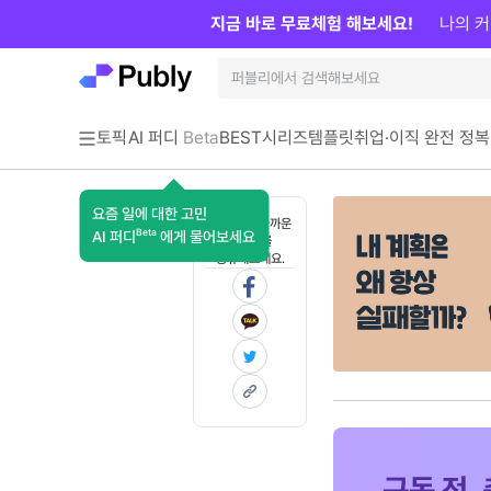
지금 바로 무료체험 해보세요!
나의 커
토픽
AI 퍼디
Beta
BEST
시리즈
템플릿
취업·이직 완전 정복
요즘 일에 대한 고민
혼자 보기 아까운
Beta
AI 퍼디
에게 물어보세요
콘텐츠를
공유해보세요.