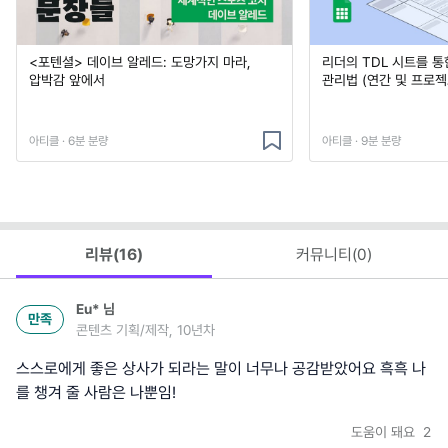
<포텐셜> 데이브 알레드: 도망가지 마라,
리더의 TDL 시트를 통
압박감 앞에서
관리법 (연간 및 프로젝
아티클 · 6분 분량
아티클 · 9분 분량
리뷰(
16
)
커뮤니티(
0
)
Eu*
님
만족
콘텐츠 기획/제작, 10년차
스스로에게 좋은 상사가 되라는 말이 너무나 공감받았어요 흑흑 나
를 챙겨 줄 사람은 나뿐임!
도움이 돼요
2